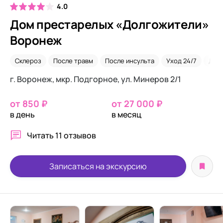
4.0
Дом престарелых «Долгожители»
Воронеж
Склероз
После травм
После инсульта
Уход 24/7
Для 
г. Воронеж, мкр. Подгорное, ул. Минеров 2/1
от 850 ₽
от 27 000 ₽
в день
в месяц
Читать
11 отзывов
Записаться на экскурсию