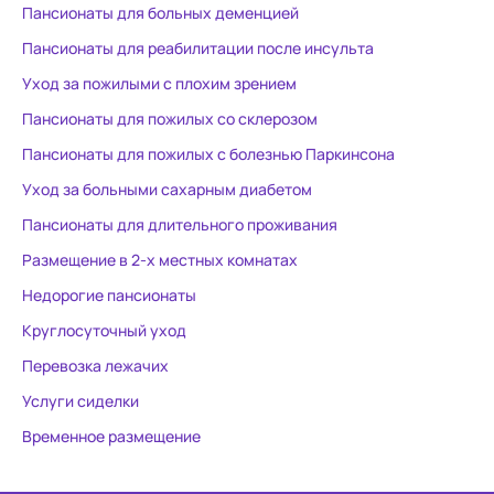
Пансионаты для больных деменцией
о каждом подопечном! 24/7
ответит на любые вопросы!
Пансионаты для реабилитации после инсульта
Бабушка всегда чистая(она у нас
Уход за пожилыми с плохим зрением
лежачая) сыта и на сухой ,
Пансионаты для пожилых со склерозом
теплой постели! Всем кто попал в
такую ситуацию,я искренне
Пансионаты для пожилых с болезнью Паркинсона
рекомендую это место. Черта
Уход за больными сахарным диабетом
города,удобный
Пансионаты для длительного проживания
подъезд,парковка! Всему
персоналу желаю здоровья и
Размещение в 2-х местных комнатах
терпения,это очень важно в их
Недорогие пансионаты
работе)!
Круглосуточный уход
Перевозка лежачих
Услуги сиделки
Временное размещение