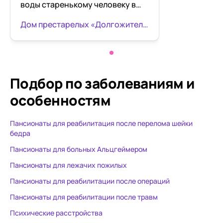
воды старенькому человеку в
течении дня не кому,мы решили
Дом престарелых «Долгожители» Воронеж
доверить нашу
бабушку,частному пансионату
"Долгожители". Не выбирали
можно сказать совсем ,поехала
сразу в первый ,который
Подбор по заболеваниям
и
находится ближе к дому! Нас
особенностям
встретили очень
доброжелательные люди,все
Пансионаты для реабилитация после перелома шейки
показали и рассказали! Мы даже
бедра
не раздумывали и решили нашей
бабушке тут будет лучше
Пансионаты для больных Альцгеймером
однозначно,чем целый день
Пансионаты для лежачих пожилых
одной! Чисто,персонал опрятен
Пансионаты для реабилитации после операций
и дружелюбен! Всегда
расскажут что и как. Дмитрий
Пансионаты для реабилитации после травм
Леонидович -
Психические расстройства
руководитель,всегда и все знает