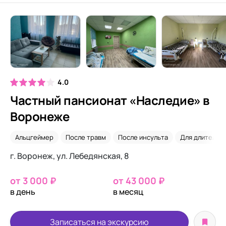
4.0
Частный пансионат «Наследие» в
Воронеже
Альцгеймер
После травм
После инсульта
Для длительн
г. Воронеж, ул. Лебедянская, 8
от 3 000 ₽
от 43 000 ₽
в день
в месяц
Записаться на экскурсию